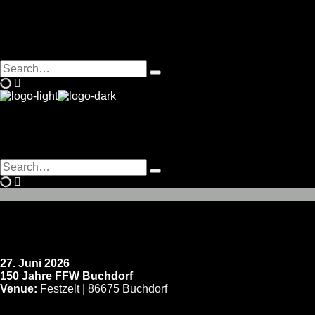
Search
Type
for:
and
hit
enter
Search
Type
for:
and
hit
enter
27. Juni 2026
150 Jahre FFW Buchdorf
Venue:
Festzelt | 86675 Buchdorf